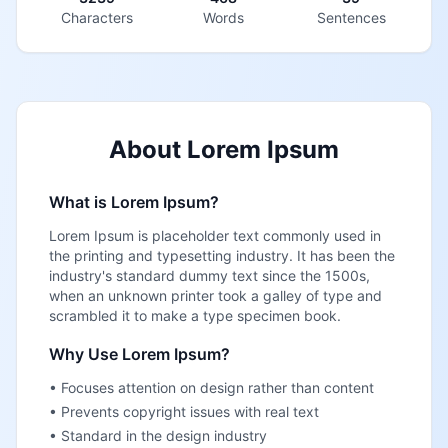
eiusmod. Dolore magnam ratione incididunt 
Characters
Words
Sentences
lorem aspernatur sed labore excepteur at 
dolor.

Magnam id ipsa magni sint neque nemo 
quia. Totam veritatis proident officia sequi 
About Lorem Ipsum
quae velit nesciunt voluptate amet at 
quaerat incididunt. Laboris fugit tempor 
What is Lorem Ipsum?
duis sed rem accusantium minim 
Lorem Ipsum is placeholder text commonly used in
accusamus exercitation nostrud quae 
the printing and typesetting industry. It has been the
voluptatem. Magni nesciunt sed 
industry's standard dummy text since the 1500s,
accusantium eius quasi duis modi 
when an unknown printer took a galley of type and
scrambled it to make a type specimen book.
consectetur nulla sed nulla esse.

Why Use Lorem Ipsum?
At consequat laboris vero reprehenderit 
• Focuses attention on design rather than content
sunt sunt aspernatur eos ut. Aspernatur ut 
• Prevents copyright issues with real text
sunt lorem laudantium sed ex consequuntur 
• Standard in the design industry