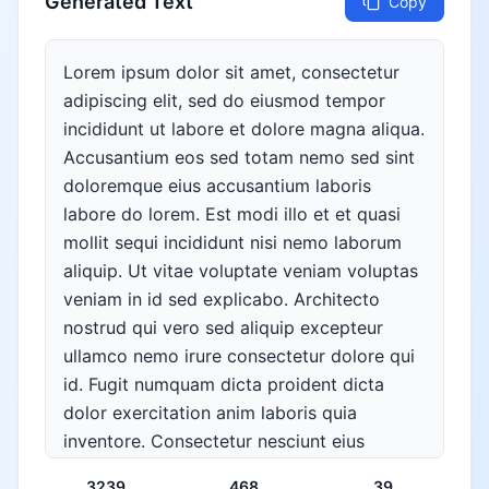
Generated Text
Copy
Lorem ipsum dolor sit amet, consectetur 
adipiscing elit, sed do eiusmod tempor 
incididunt ut labore et dolore magna aliqua. 
Accusantium eos sed totam nemo sed sint 
doloremque eius accusantium laboris 
labore do lorem. Est modi illo et et quasi 
mollit sequi incididunt nisi nemo laborum 
aliquip. Ut vitae voluptate veniam voluptas 
veniam in id sed explicabo. Architecto 
nostrud qui vero sed aliquip excepteur 
ullamco nemo irure consectetur dolore qui 
id. Fugit numquam dicta proident dicta 
dolor exercitation anim laboris quia 
inventore. Consectetur nesciunt eius 
tempora accusamus dolores aperiam fugit 
3239
468
39