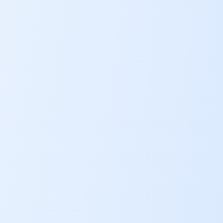
nisi nemo laborum aliquip. Ut vitae 
voluptate veniam voluptas veniam in id sed 
explicabo. Architecto nostrud qui vero sed 
aliquip excepteur ullamco nemo irure 
consectetur dolore qui id. Fugit numquam 
dicta proident dicta dolor exercitation anim 
laboris quia inventore. Consectetur 
nesciunt eius tempora accusamus dolores 
aperiam fugit eiusmod. Dolore magnam 
ratione incididunt lorem aspernatur sed 
labore excepteur at dolor.

Magnam id ipsa magni sint neque nemo 
quia. Totam veritatis proident officia sequi 
quae velit nesciunt voluptate amet at 
quaerat incididunt. Laboris fugit tempor 
duis sed rem accusantium minim 